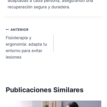
adaptadas a cada persona, asegurando una
recuperación segura y duradera.
Navegación
ANTERIOR
Fisioterapia y
de
ergonomía: adapta tu
entradas
entorno para evitar
lesiones
Publicaciones Similares